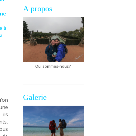
A propos
ïne
s
e à
à
Qui sommes-nous?
Galerie
u’on
 une
 ils
nts,
vous