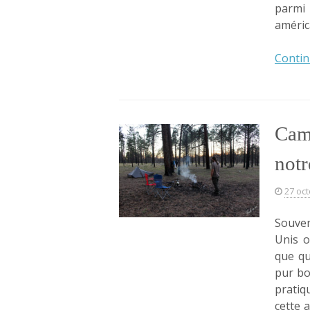
parmi
améric
Contin
Camp
notr
27 oc
Souven
Unis o
que qu
pur bo
prati
cette 