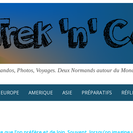
andos, Photos, Voyages. Deux Normands autour du Mon
EUROPE
AMERIQUE
ASIE
PRÉPARATIFS
RÉFL
ge que l’on préfère et de loin. Souvent, lorsqu’on imagine 