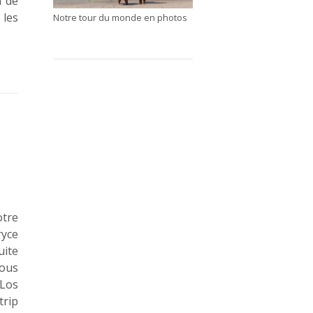
n de
 les
Notre tour du monde en photos
otre
ryce
uite
nous
Los
trip