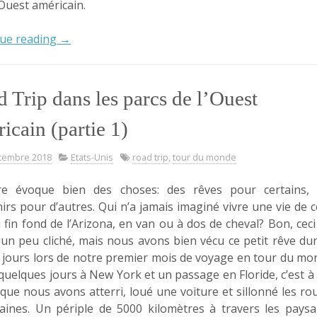
’Ouest américain.
« Road
ue reading
→
trip
dans
les
 Trip dans les parcs de l’Ouest
parcs
de
icain (partie 1)
l’Ouest
américain
cembre 2018
Etats-Unis
road trip
,
tour du monde
(partie
tre évoque bien des choses: des rêves pour certains,
2) »
irs pour d’autres. Qui n’a jamais imaginé vivre une vie de 
 fin fond de l’Arizona, en van ou à dos de cheval? Bon, ceci 
t un peu cliché, mais nous avons bien vécu ce petit rêve du
 jours lors de notre premier mois de voyage en tour du mo
quelques jours à New York et un passage en Floride, c’est à
que nous avons atterri, loué une voiture et sillonné les ro
aines. Un périple de 5000 kilomètres à travers les pays