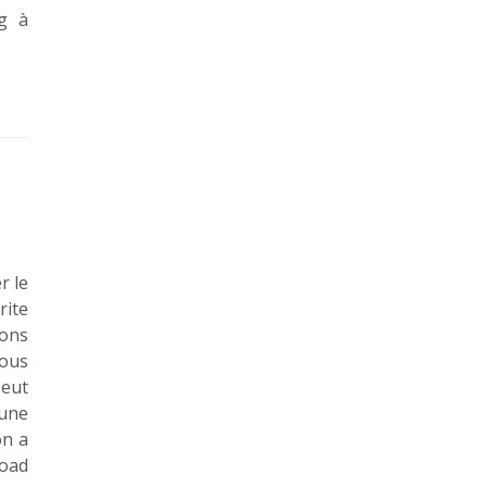
ng à
r le
rite
vons
ous
peut
 une
on a
road