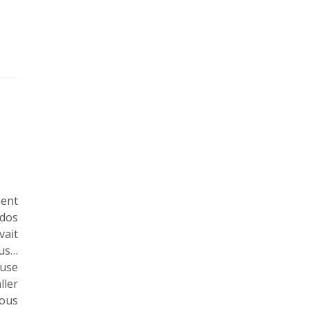
ment
 dos
ait
ous…
euse
ler
nous