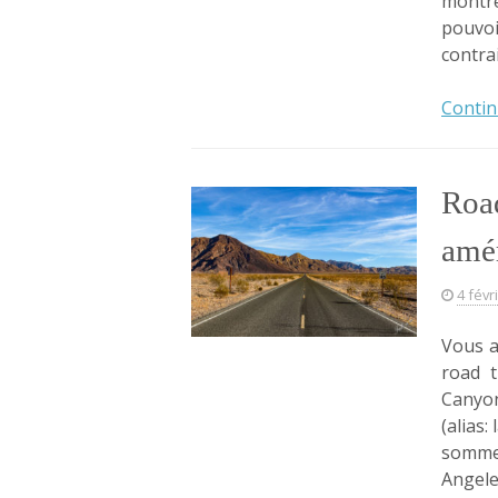
montre
pouvoi
contra
Contin
Road
amér
4 févr
Vous a
road t
Canyon
(alias
somme
Angele