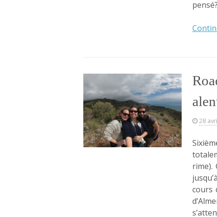
pensé?
Contin
Road
alen
28 avr
Sixièm
totale
rime).
jusqu’
cours 
d’Alme
s’atte