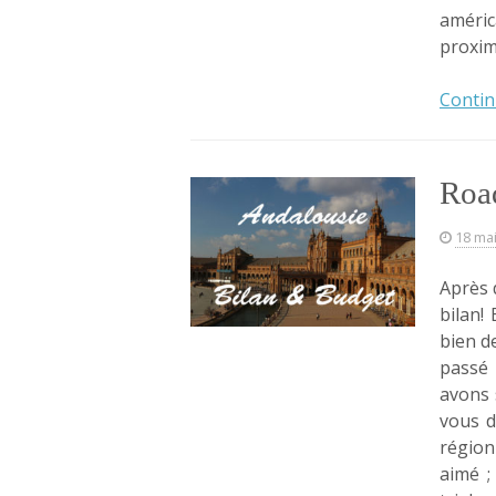
améric
proxim
Contin
Road
18 ma
Après 
bilan! 
bien d
passé
avons 
vous d
région
aimé ;