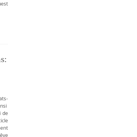
est
s:
ats-
insi
i de
icle
ent
rêve