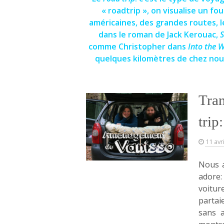
« roadtrip », on visualise un 
américaines, des grandes routes, le
dans le roman de Jack Kerouac,
S
comme Christopher dans
Into the W
quelques kilomètres de chez nous
Tran
trip
11 avr
Nous a
adore:
voitur
partai
sans a