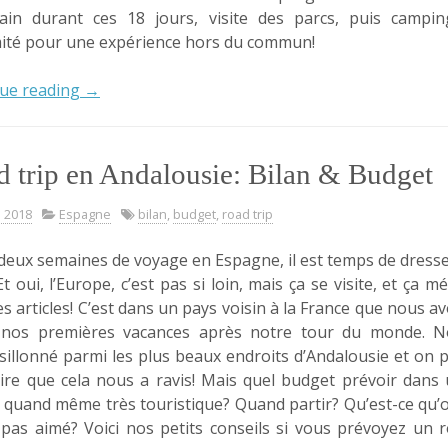
ain durant ces 18 jours, visite des parcs, puis campi
ité pour une expérience hors du commun!
« Camping
ue reading
→
sauvage
dans
les
 trip en Andalousie: Bilan & Budget
parcs
américains:
i 2018
Espagne
bilan
,
budget
,
road trip
notre
expérience. »
deux semaines de voyage en Espagne, il est temps de dresse
Et oui, l’Europe, c’est pas si loin, mais ça se visite, et ça mé
es articles! C’est dans un pays voisin à la France que nous a
 nos premières vacances après notre tour du monde. N
sillonné parmi les plus beaux endroits d’Andalousie et on 
ire que cela nous a ravis! Mais quel budget prévoir dans
 quand même très touristique? Quand partir? Qu’est-ce qu’
 pas aimé? Voici nos petits conseils si vous prévoyez un 