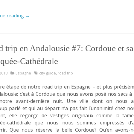
« Road
ue reading
→
trip
en
Andalousie:
Bilan
 trip en Andalousie #7: Cordoue et sa
&
Budget »
quée-Cathédrale
 2018
Espagne
city guide
,
road trip
re étape de notre road trip en Espagne – et plus précisé
alousie: c’est à Cordoue que nous avons posé nos sacs à
notre avant-dernière nuit. Une ville dont on nous av
up parlé et qui au départ n’a pas fait l’unanimité chez n
ant, elle regorge de vestiges originaux comme la fam
ée-cathédrale que nous nous sommes empressés d’al
rir. Que nous réserve la belle Cordoue? Qu’en avons-