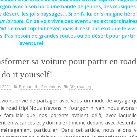
fourgon avec à son bord une bande de jeunes, des musiques
 désert, les jolis paysages… Si on l’a lu, on s’imagine héro
ur la route
. On se voit vivre des aventures extraordinaire
ild
. Le road trip fait rêver, mais il n’est pas exclu de le vivr
. Pas besoin de grandes routes ou de désert pour partir 
l’aventure!
sformer sa voiture pour partir en road
: do it yourself!
il 2021
Préparatifs
,
Réflexions
DIY
,
road trip
vions envie de partager avec vous un mode de voyage q
 le road trip! Nous n’avons ni fourgon ni van, nous avons
e familiale que nos parents avaient déjà, avec laquelle
ent en vacances et y dormaient même dedans avec des enfa
ménagement particulier. Dans cet article, nous allons 