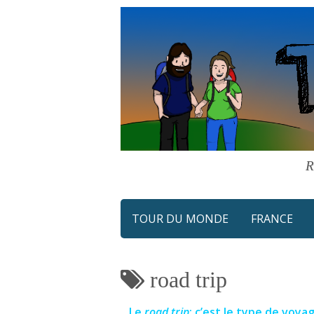
Skip
to
content
R
TOUR DU MONDE
FRANCE
road trip
Le
road trip
: c’est le type de voya