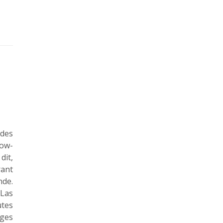
 des
cow-
dit,
rant
nde.
 Las
utes
ages