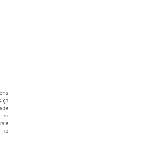
s
tons
s ça
nade
s en
ince
n ne