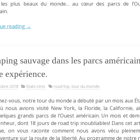
 les plus beaux du monde… au cœur des parcs de l’Ou
ain.
« Road
ue reading
→
Trip
dans
les
parcs
ing sauvage dans les parcs américain
de
l’Ouest
e expérience.
américain
(partie
tobre 2018
Etats-Unis
road trip
,
tour du monde
1) »
ez-vous, notre tour du monde a débuté par un mois aux Ét
ù nous avions visité New York, la Floride, la Californie, a
elques grands parcs de l’Ouest américain. Un mois et dem
nheur, dont 18 jours de road trip inoubliables! Dans cet art
que, on vous raconte comment nous avons vécu pleinem
aventure sur la route de la liberté. Au programme de notre 