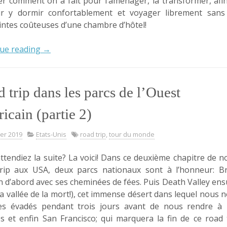
r comment on a fait pour l’aménager, la transformer, afi
r y dormir confortablement et voyager librement sans
intes coûteuses d’une chambre d’hôtel!
« Transformer
ue reading
→
sa
voiture
pour
 trip dans les parcs de l’Ouest
partir
en
icain (partie 2)
road
trip:
ier 2019
Etats-Unis
road trip
,
tour du monde
do
ttendiez la suite? La voici! Dans ce deuxième chapitre de n
it
rip aux USA, deux parcs nationaux sont à l’honneur: B
yourself! »
 d’abord avec ses cheminées de fées. Puis Death Valley ens
: la vallée de la mort!), cet immense désert dans lequel nous 
s évadés pendant trois jours avant de nous rendre à 
s et enfin San Francisco; qui marquera la fin de ce road 