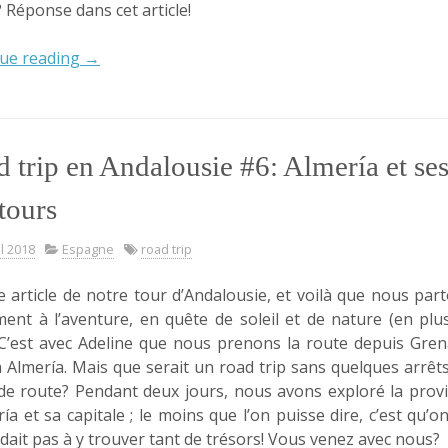
 Réponse dans cet article!
« Road
ue reading
→
trip
en
Andalousie
#7:
 trip en Andalousie #6: Almería et se
Cordoue
et
tours
sa
Mosquée-
il 2018
Espagne
road trip
Cathédrale »
e article de notre tour d’Andalousie, et voilà que nous par
ment à l’aventure, en quête de soleil et de nature (en plu
 C’est avec Adeline que nous prenons la route depuis Gre
à Almería. Mais que serait un road trip sans quelques arrêt
de route? Pendant deux jours, nous avons exploré la prov
ría et sa capitale ; le moins que l’on puisse dire, c’est qu’o
ndait pas à y trouver tant de trésors! Vous venez avec nous?