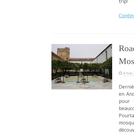
trip!
Contin
Road
Mos
4 mai
Derniè
en And
pour 
beauco
Pourt
mosqu
découv