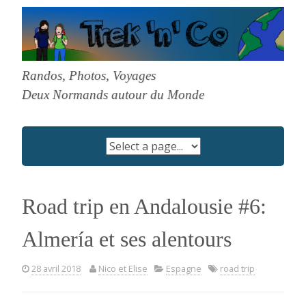
Skip
to
content
Randos, Photos, Voyages
Deux Normands autour du Monde
Road trip en Andalousie #6:
Almería et ses alentours
28 avril 2018
Nico et Elise
Espagne
road trip