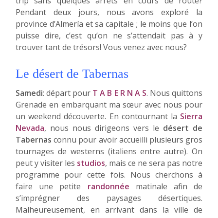
trip sans quelques arrêts en cours de route?
Pendant deux jours, nous avons exploré la
province d’Almería et sa capitale ; le moins que l’on
puisse dire, c’est qu’on ne s’attendait pas à y
trouver tant de trésors! Vous venez avec nous?
Le désert de Tabernas
Samedi
: départ pour
T A B E R N A S
. Nous quittons
Grenade en embarquant ma sœur avec nous pour
un weekend découverte. En contournant la
Sierra
Nevada
, nous nous dirigeons vers le
désert de
Tabernas
connu pour avoir accueilli plusieurs gros
tournages de westerns (italiens entre autre). On
peut y visiter les
studios
, mais ce ne sera pas notre
programme pour cette fois. Nous cherchons à
faire une petite
randonnée
matinale afin de
s’imprégner des paysages désertiques.
Malheureusement, en arrivant dans la ville de