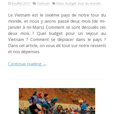
8 juillet 2017
Vietnam
bilan
,
budget
,
tour du monde
Le Vietnam est le sixième pays de notre tour du
monde, et nous y avons passé deux mois (de mi-
Janvier à mi-Mars). Comment se sont déroulés ces
deux mois ? Quel budget pour un séjour au
Vietnam ? Comment se déplacer dans le pays ?
Dans cet article, on vous dit tout sur notre ressenti
et nos dépenses.
« Vietnam:
Continue reading
→
bilan
et
budget
! »