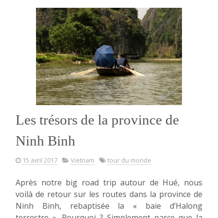
et
la
baie
d’HaLong »
Les trésors de la province de
Ninh Binh
15 avril 2017
Vietnam
tour du monde
Après notre big road trip autour de Hué, nous
voilà de retour sur les routes dans la province de
Ninh Binh, rebaptisée la « baie d’Halong
terrestre ». Pourquoi ? Simplement parce que la