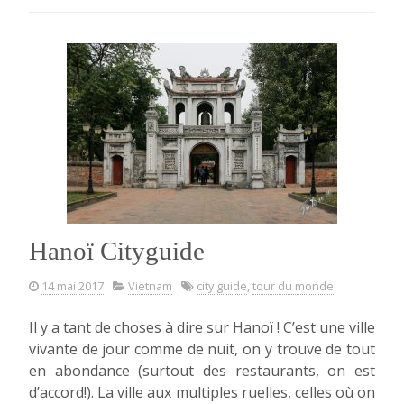
dans
le
nord
du
Vietnam
en
famille »
Hanoï Cityguide
14 mai 2017
Vietnam
city guide
,
tour du monde
Il y a tant de choses à dire sur Hanoï ! C’est une ville
vivante de jour comme de nuit, on y trouve de tout
en abondance (surtout des restaurants, on est
d’accord!). La ville aux multiples ruelles, celles où on