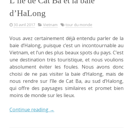
L’île de Cat Ba et la baie
d’HaLong
30 avril 2017
Vietnam
tour du monde
Vous avez certainement déjà entendu parler de la
baie d’Halong, puisque c’est un incontournable au
Vietnam, et l’un des plus beaux spots du pays. C’est
une destination très touristique, et nous voulions
absolument éviter les foules. Nous avons donc
choisi de ne pas visiter la baie d’Halong, mais de
nous rendre sur l’île de Cat Ba, au sud d’Halong,
qui offre des paysages similaires et promet bien
moins de monde sur les lieux.
« L’île
Continue reading
→
de
Cat
Ba