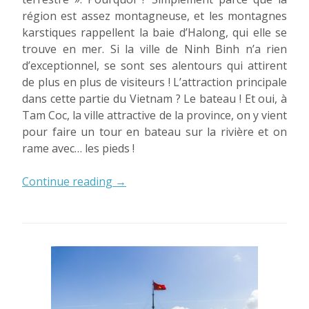
région est assez montagneuse, et les montagnes
karstiques rappellent la baie d’Halong, qui elle se
trouve en mer. Si la ville de Ninh Binh n’a rien
d’exceptionnel, se sont ses alentours qui attirent
de plus en plus de visiteurs ! L’attraction principale
dans cette partie du Vietnam ? Le bateau ! Et oui, à
Tam Coc, la ville attractive de la province, on y vient
pour faire un tour en bateau sur la rivière et on
rame avec… les pieds !
« Les
Continue reading
→
trésors
de
la
province
de
Ninh
Binh »