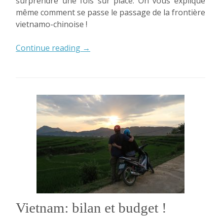
surprendre une fois sur place. On vous explique
même comment se passe le passage de la frontière
vietnamo-chinoise !
« Comment
Continue reading
→
obtenir
son
visa
chinois
à
Hanoï
? »
Vietnam: bilan et budget !