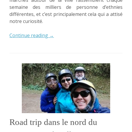
marchés autour de la ville rassemblent chaque
semaine des milliers de personne d’ethnies
différentes, et c’est principalement cela qui a attisé
notre curiosité.
« Les
Continue reading
→
marchés
atypiques
de
Bac
Ha »
Road trip dans le nord du