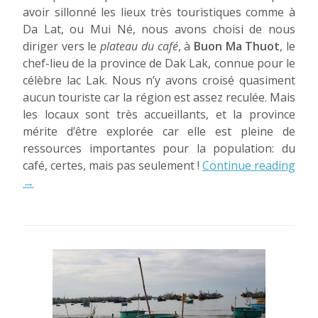
avoir sillonné les lieux très touristiques comme à
Da Lat, ou Mui Né, nous avons choisi de nous
diriger vers le
plateau du café
, à
Buon Ma Thuot
, le
chef-lieu de la province de Dak Lak, connue pour le
célèbre lac Lak. Nous n’y avons croisé quasiment
aucun touriste car la région est assez reculée. Mais
les locaux sont très accueillants, et la province
mérite d’être explorée car elle est pleine de
ressources importantes pour la population: du
café, certes, mais pas seulement !
Continue reading
« Le
→
centre
du
Vietnam,
première
partie:
Buon
Ma
Thuot »