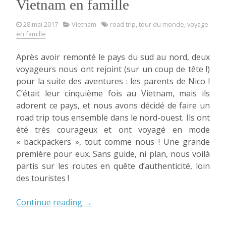
Vietnam en famille
28 mai 2017
Vietnam
road trip
,
tour du monde
,
voyage
en famille
Après avoir remonté le pays du sud au nord, deux
voyageurs nous ont rejoint (sur un coup de tête !)
pour la suite des aventures : les parents de Nico !
C’était leur cinquième fois au Vietnam, mais ils
adorent ce pays, et nous avons décidé de faire un
road trip tous ensemble dans le nord-ouest. Ils ont
été très courageux et ont voyagé en mode
« backpackers », tout comme nous ! Une grande
première pour eux. Sans guide, ni plan, nous voilà
partis sur les routes en quête d’authenticité, loin
des touristes !
« Road
Continue reading
→
trip