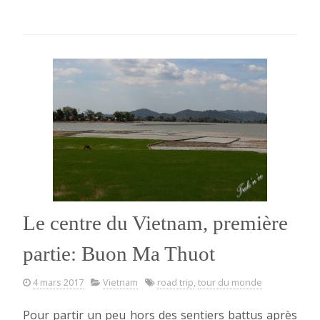
centre
du
Vietnam,
deuxième
partie:
Hué »
Le centre du Vietnam, première
partie: Buon Ma Thuot
4 mars 2017
Vietnam
road trip
,
tour du monde
Pour partir un peu hors des sentiers battus après