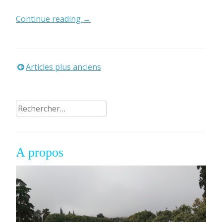
« Mui
Continue reading
→
Ne:
entre
coups
de
Articles plus anciens
Navigation
coeur
des
et
déceptions »
Rechercher :
articles
A propos