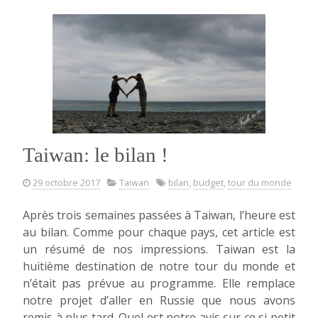
aux
Philippines,
et
la
fin
d’un
long
voyage »
Taiwan: le bilan !
29 octobre 2017
Taiwan
bilan
,
budget
,
tour du monde
Après trois semaines passées à Taiwan, l’heure est
au bilan. Comme pour chaque pays, cet article est
un résumé de nos impressions. Taiwan est la
huitième destination de notre tour du monde et
n’était pas prévue au programme. Elle remplace
notre projet d’aller en Russie que nous avons
remis à plus tard. Quel est notre avis sur ce si petit