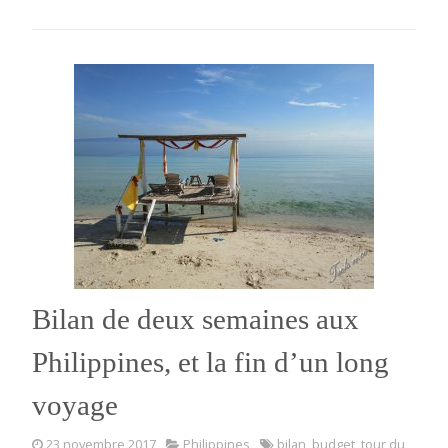
monde:
bilan,
budget,
impressions
et
coups
de
coeur »
Bilan de deux semaines aux
Philippines, et la fin d’un long
voyage
23 novembre 2017
Philippines
bilan
,
budget
,
tour du