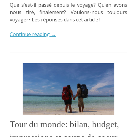
Que s’est-il passé depuis le voyage? Qu’en avons
nous tiré, finalement? Voulons-nous toujours
voyager? Les réponses dans cet article !
« Retour
Continue reading
→
du
monde:
notre
bilan
six
mois
après »
Tour du monde: bilan, budget,