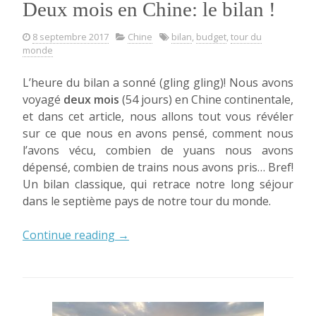
Deux mois en Chine: le bilan !
8 septembre 2017
Chine
bilan
,
budget
,
tour du
monde
L’heure du bilan a sonné (gling gling)! Nous avons
voyagé
deux mois
(54 jours) en Chine continentale,
et dans cet article, nous allons tout vous révéler
sur ce que nous en avons pensé, comment nous
l’avons vécu, combien de yuans nous avons
dépensé, combien de trains nous avons pris… Bref!
Un bilan classique, qui retrace notre long séjour
dans le septième pays de notre tour du monde.
« Deux
Continue reading
→
mois
en
Chine:
le