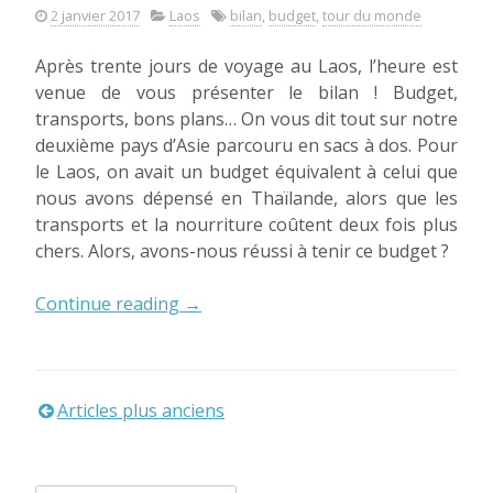
2 janvier 2017
Laos
bilan
,
budget
,
tour du monde
Après trente jours de voyage au Laos, l’heure est
venue de vous présenter le bilan ! Budget,
transports, bons plans… On vous dit tout sur notre
deuxième pays d’Asie parcouru en sacs à dos. Pour
le Laos, on avait un budget équivalent à celui que
nous avons dépensé en Thaïlande, alors que les
transports et la nourriture coûtent deux fois plus
chers. Alors, avons-nous réussi à tenir ce budget ?
« Laos
Continue reading
→
:
le
bilan
! »
Articles plus anciens
Navigation
des