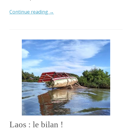
« Vietnam:
Continue reading
→
bilan
et
budget
! »
Laos : le bilan !