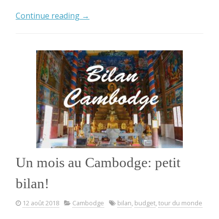
« Voyage
Continue reading
→
au
Japon:
bilan
et
budget
pour
deux
semaines »
Un mois au Cambodge: petit
bilan!
12 août 2018
Cambodge
bilan
,
budget
,
tour du monde