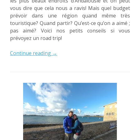
les plus beaux endroits d’Andalousie et on peut
vous dire que cela nous a ravis! Mais quel budget
prévoir dans une région quand même très
touristique? Quand partir? Qu’est-ce qu’on a aimé ;
pas aimé? Voici nos petits conseils si vous
prévoyez un road trip!
« Road
Continue reading
→
trip
en
Andalousie:
Bilan
&
Budget »