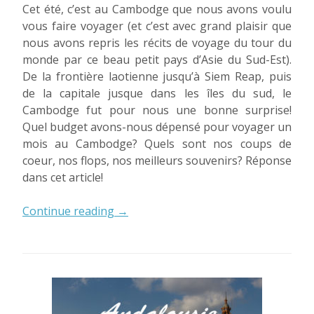
Cet été, c’est au Cambodge que nous avons voulu
vous faire voyager (et c’est avec grand plaisir que
nous avons repris les récits de voyage du tour du
monde par ce beau petit pays d’Asie du Sud-Est).
De la frontière laotienne jusqu’à Siem Reap, puis
de la capitale jusque dans les îles du sud, le
Cambodge fut pour nous une bonne surprise!
Quel budget avons-nous dépensé pour voyager un
mois au Cambodge? Quels sont nos coups de
coeur, nos flops, nos meilleurs souvenirs? Réponse
dans cet article!
« Un
Continue reading
→
mois
au
Cambodge:
petit
bilan! »