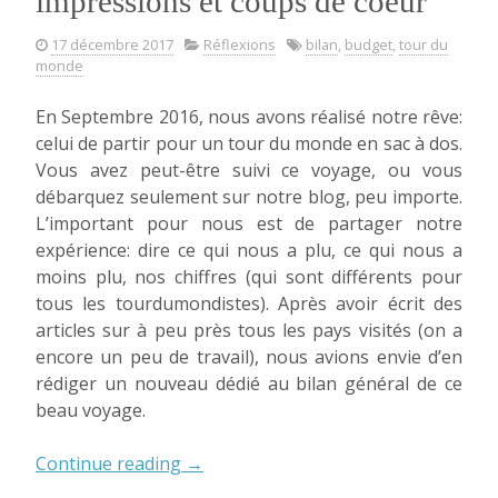
impressions et coups de coeur
17 décembre 2017
Réflexions
bilan
,
budget
,
tour du
monde
En Septembre 2016, nous avons réalisé notre rêve:
celui de partir pour un tour du monde en sac à dos.
Vous avez peut-être suivi ce voyage, ou vous
débarquez seulement sur notre blog, peu importe.
L’important pour nous est de partager notre
expérience: dire ce qui nous a plu, ce qui nous a
moins plu, nos chiffres (qui sont différents pour
tous les tourdumondistes). Après avoir écrit des
articles sur à peu près tous les pays visités (on a
encore un peu de travail), nous avions envie d’en
rédiger un nouveau dédié au bilan général de ce
beau voyage.
« Tour
Continue reading
→
du