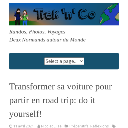
Skip
to
content
Randos, Photos, Voyages
Deux Normands autour du Monde
Transformer sa voiture pour
partir en road trip: do it
yourself!
11 avril 2021
Nico et Elise
Préparatifs
,
Réflexions