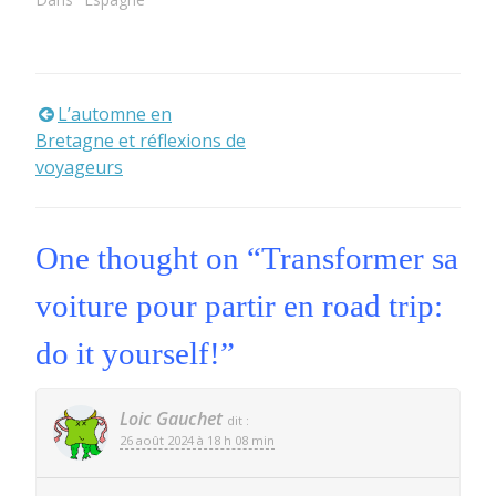
L’automne en
Navigation
Bretagne et réflexions de
de
voyageurs
l’article
One thought on “
Transformer sa
voiture pour partir en road trip:
do it yourself!
”
Loic Gauchet
dit :
26 août 2024 à 18 h 08 min