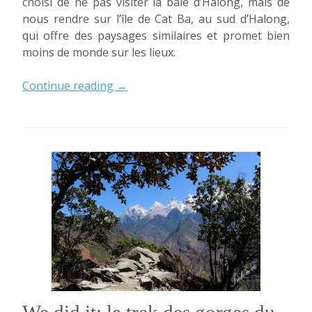
choisi de ne pas visiter la baie d’Halong, mais de
nous rendre sur l’île de Cat Ba, au sud d’Halong,
qui offre des paysages similaires et promet bien
moins de monde sur les lieux.
« L’île
Continue reading
→
de
Cat
Ba
et
la
baie
d’HaLong »
We did it: le trek des gorges du