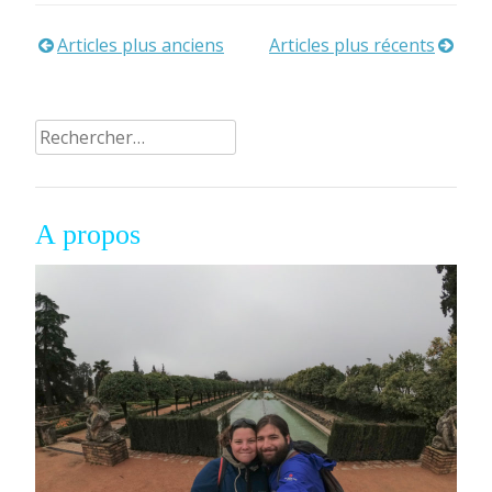
le
trek
Articles plus anciens
Articles plus récents
Navigation
des
des
gorges
du
Rechercher :
articles
saut
du
tigre »
A propos