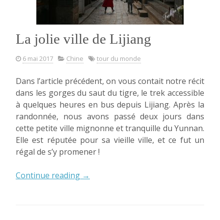
La jolie ville de Lijiang
6 mai 2017
Chine
tour du monde
Dans l’article précédent, on vous contait notre récit
dans les gorges du saut du tigre, le trek accessible
à quelques heures en bus depuis Lijiang. Après la
randonnée, nous avons passé deux jours dans
cette petite ville mignonne et tranquille du Yunnan.
Elle est réputée pour sa vieille ville, et ce fut un
régal de s’y promener !
« La
Continue reading
→
jolie
ville
de