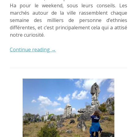
Ha pour le weekend, sous leurs conseils. Les
marchés autour de la ville rassemblent chaque
semaine des milliers de personne d’ethnies
différentes, et c’est principalement cela qui a attisé
notre curiosité.
« Les
Continue reading
→
marchés
atypiques
de
Bac
Ha »