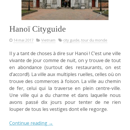
Hanoï Cityguide
14 mai 2017
Vietnam
city guide
,
tour du monde
Il y a tant de choses à dire sur Hanoï ! C’est une ville
vivante de jour comme de nuit, on y trouve de tout
en abondance (surtout des restaurants, on est
d’accord!). La ville aux multiples ruelles, celles où on
trouve des commerces à foison. La ville au chemin
de fer, celui qui la traverse en plein centre-ville.
Une ville qui a du charme et dans laquelle nous
avons passé dix jours pour tenter de ne rien
louper de tous les vestiges dont elle regorge.
« Hanoï
Continue reading
→
Cityguide »