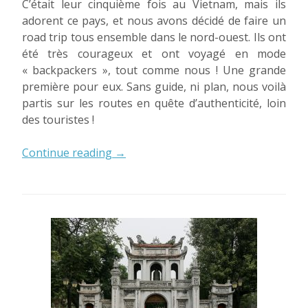
C’était leur cinquième fois au Vietnam, mais ils
adorent ce pays, et nous avons décidé de faire un
road trip tous ensemble dans le nord-ouest. Ils ont
été très courageux et ont voyagé en mode
« backpackers », tout comme nous ! Une grande
première pour eux. Sans guide, ni plan, nous voilà
partis sur les routes en quête d’authenticité, loin
des touristes !
« Road
Continue reading
→
trip
dans
le
nord
du
Vietnam
en
famille »