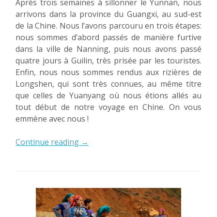
Après trois semaines à sillonner le Yunnan, nous
arrivons dans la province du Guangxi, au sud-est
de la Chine. Nous l’avons parcouru en trois étapes:
nous sommes d’abord passés de manière furtive
dans la ville de Nanning, puis nous avons passé
quatre jours à Guilin, très prisée par les touristes.
Enfin, nous nous sommes rendus aux rizières de
Longshen, qui sont très connues, au même titre
que celles de Yuanyang où nous étions allés au
tout début de notre voyage en Chine. On vous
emmène avec nous !
« Elephant
Continue reading
→
Hill,
grottes
et
rizières:
quand
le