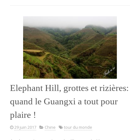
et
budget
! »
Elephant Hill, grottes et rizières:
quand le Guangxi a tout pour
plaire !
29 juin 2017
Chine
tour du monde