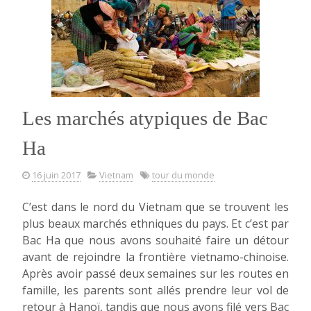
Guangxi
a
tout
pour
plaire
! »
Les marchés atypiques de Bac
Ha
16 juin 2017
Vietnam
tour du monde
C’est dans le nord du Vietnam que se trouvent les
plus beaux marchés ethniques du pays. Et c’est par
Bac Ha que nous avons souhaité faire un détour
avant de rejoindre la frontière vietnamo-chinoise.
Après avoir passé deux semaines sur les routes en
famille, les parents sont allés prendre leur vol de
retour à Hanoï, tandis que nous avons filé vers Bac