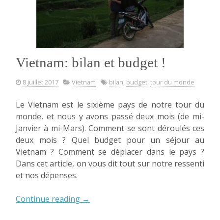
Vietnam: bilan et budget !
8 juillet 2017
Vietnam
bilan
,
budget
,
tour du monde
Le Vietnam est le sixième pays de notre tour du
monde, et nous y avons passé deux mois (de mi-
Janvier à mi-Mars). Comment se sont déroulés ces
deux mois ? Quel budget pour un séjour au
Vietnam ? Comment se déplacer dans le pays ?
Dans cet article, on vous dit tout sur notre ressenti
et nos dépenses.
« Vietnam:
Continue reading
→
bilan