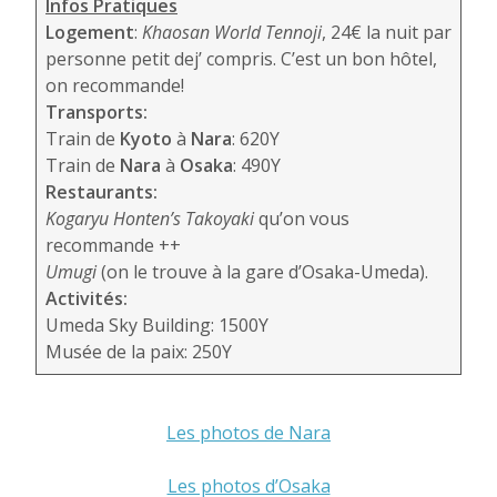
Infos Pratiques
Logement
:
Khaosan World Tennoji
, 24€ la nuit par
personne petit dej’ compris. C’est un bon hôtel,
on recommande!
Transports:
Train de
Kyoto
à
Nara
: 620Y
Train de
Nara
à
Osaka
: 490Y
Restaurants:
Kogaryu Honten’s Takoyaki
qu’on vous
recommande ++
Umugi
(on le trouve à la gare d’Osaka-Umeda).
Activités:
Umeda Sky Building: 1500Y
Musée de la paix: 250Y
Les photos de Nara
Les photos d’Osaka