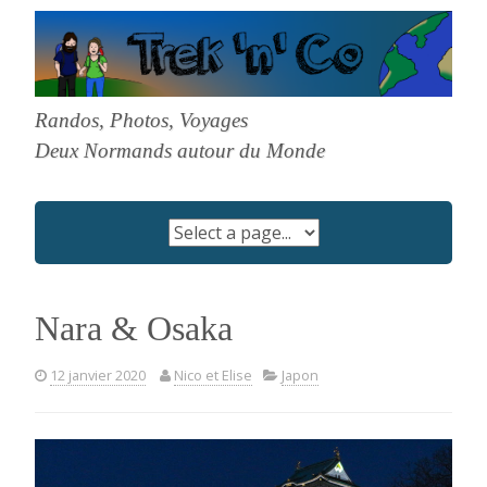
Skip
to
content
Randos, Photos, Voyages
Deux Normands autour du Monde
Nara & Osaka
12 janvier 2020
Nico et Elise
Japon