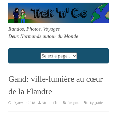
Skip
to
content
Randos, Photos, Voyages
Deux Normands autour du Monde
Gand: ville-lumière au cœur
de la Flandre
19 janvier 2018
Nico et Elise
Belgique
city guide